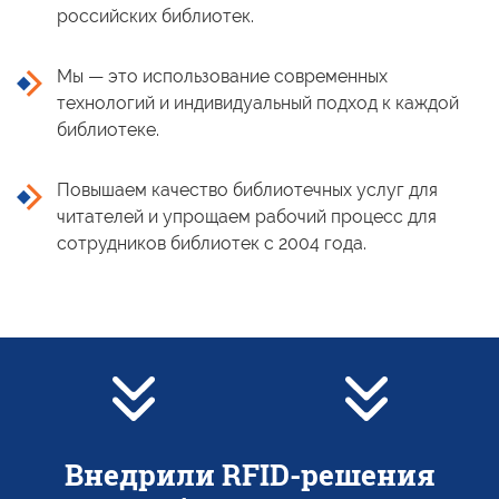
Цифровой Тейбл 
российских библиотек.
книговозврата
библиотеки
Терминалы самообслуживания
Библиотечная с
Мы — это использование современных
Профессиональн
технологий
и индивидуальный
подход
к каждой
Быстрая и точная инвентаризация
для библиотеки
библиотеке.
Тележка библио
Читательский билет
Комплекс книго
Повышаем качество библиотечных услуг для
читателей
и упрощаем
рабочий процесс для
Инвентаризация ТМЦ
BookFlow конве
сотрудников библиотек
с 2004 года.
сортировщик
LibraryCart Корз
Внедрили RFID-решения