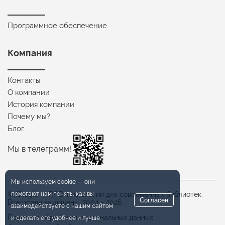
Программное обеспечение
Компания
Контакты
О компании
История компании
Почему мы?
Блог
Мы в телеграмм!
Мы используем
cookie
— они
помогают нам понять, как вы
© IDlogic — RFID технологии для современных библиотек.
Согласен
Все права защищены. 2004 - 2026
взаимодействуете
с нашим
сайтом
Политика обработки персональных данных
и сделать
его удобнее
и лучше.