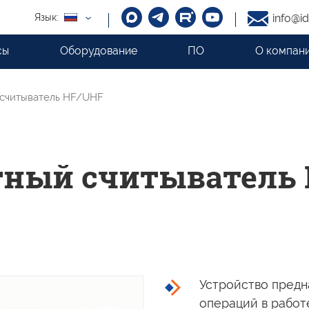
Язык:
info@id
сы
Оборудование
ПО
О компан
 считыватель HF/UHF
тный считыватель
Устройство предн
операций
в работ