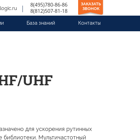
8(495)780-86-86
ЗАКАЗАТЬ
logic.ru
ЗВОНОК
8(812)507-81-18
ии
База знаний
Контакты
 HF/UHF
азначено для ускорения рутинных
е
библиотеки. Мультичастотный