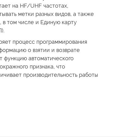
отает
на HF/UHF
частотах,
тывать метки разных видов,
а также
,
в том
числе
и Единую
карту
).
ряет процесс программирования
информацию
о взятии
и возврате
т функцию автоматического
окражного признака, что
ичивает производительность работы