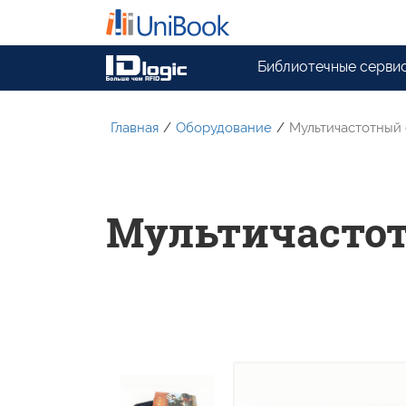
Библиотечные серви
Главная
/
Оборудование
/
Мультичастотный
Мультичасто