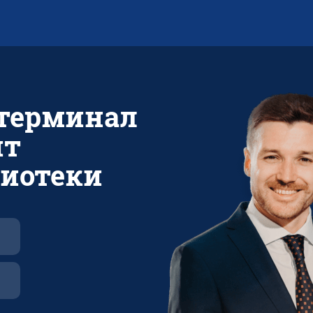
 терминал
ит
лиотеки