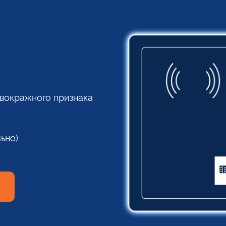
вокражного признака
ьно)