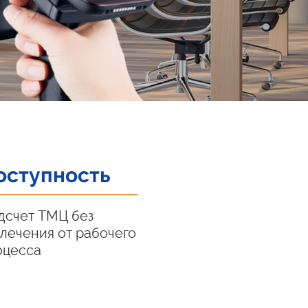
оступность
дсчет ТМЦ без
влечения от рабочего
оцесса