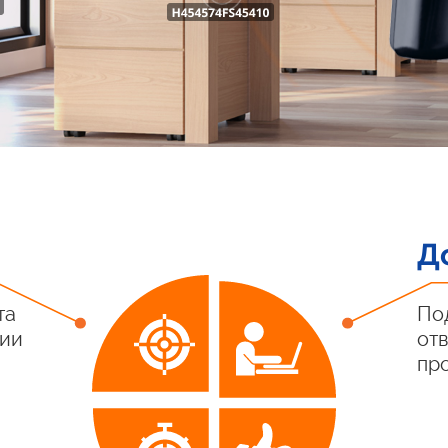
Д
та
По
тии
от
пр