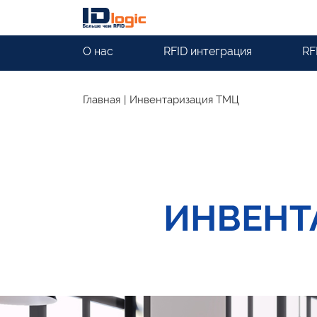
О нас
RFID интеграция
RF
Главная
|
Инвентаризация ТМЦ
ИНВЕНТА