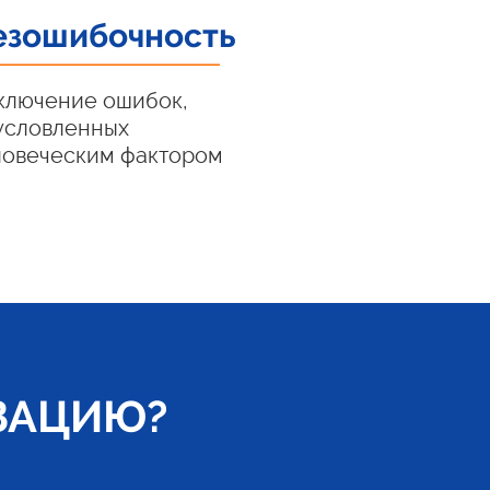
езошибочность
ключение ошибок,
условленных
ловеческим фактором
ЗАЦИЮ?