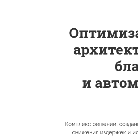
Оптимиза
архитек
бл
и авто
Комплекс решений, созданн
снижения издержек
и и