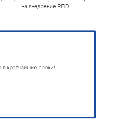
на внедрение
RFID
а
в кратчайшие
сроки!