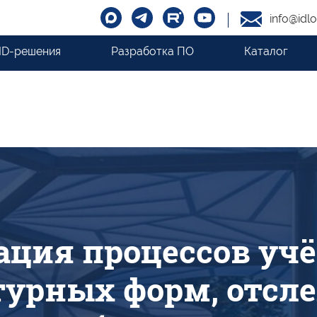
info@idlo
ID-решения
Разработка ПО
Каталог
ция процессов уч
турных форм, отсл