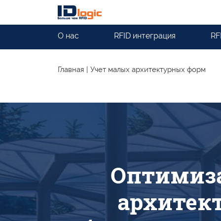
О нас
RFID интеграция
RF
Главная
|
Учет малых архитектурных форм
Оптимиза
архитек