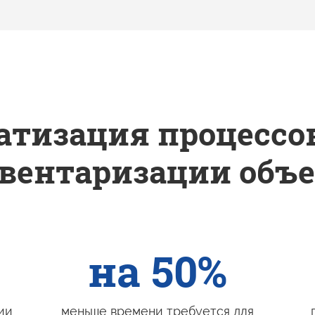
тизация процессо
нвентаризации
объе
на 50%
ии
меньше времени требуется для