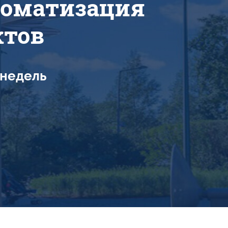
томатизация
ктов
 недель