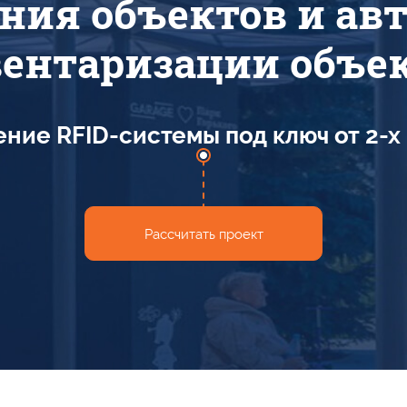
яния объектов
и ав
ентаризации объе
ние RFID-системы под ключ
от 2-х
Рассчитать проект