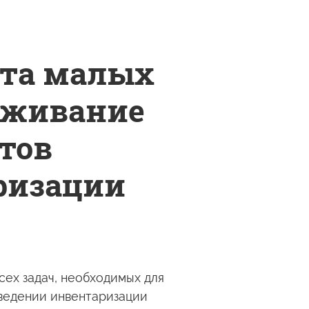
ёта малых
еживание
тов
ризации
ех задач, необходимых для
ведении инвентаризации