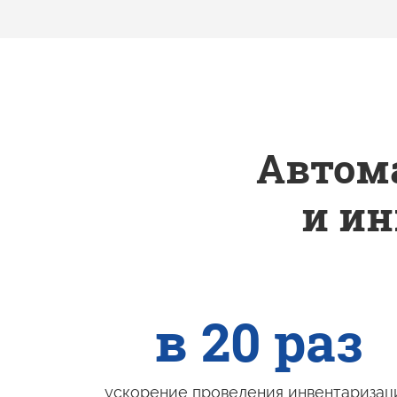
Автома
и и
в 20 раз
ускорение проведения инвентаризац