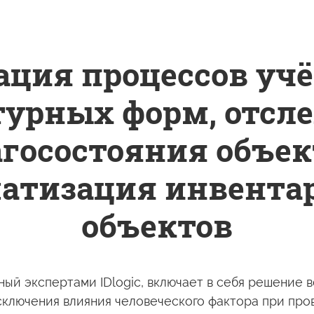
ция процессов уч
турных форм, отсл
агосостояния объек
матизация
инвента
объектов
ый экспертами IDlogic, включает
в себя
решение вс
сключения
влияния человеческого фактора при про