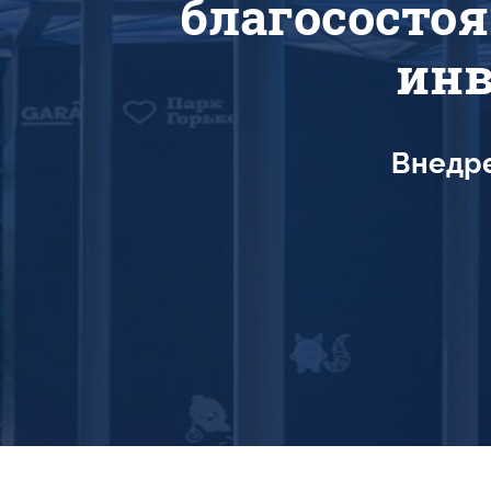
благососто
инв
Внедре