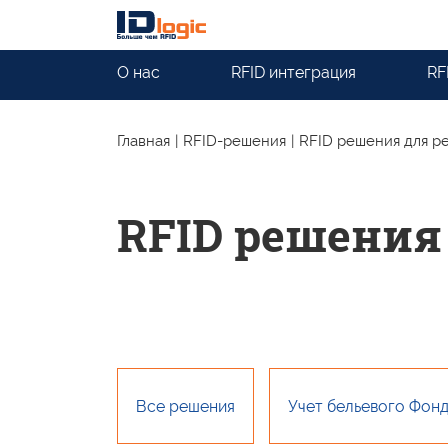
О нас
RFID интеграция
RF
Главная
|
RFID-решения
|
RFID решения для р
RFID решения
Все решения
Учет бельевого Фон