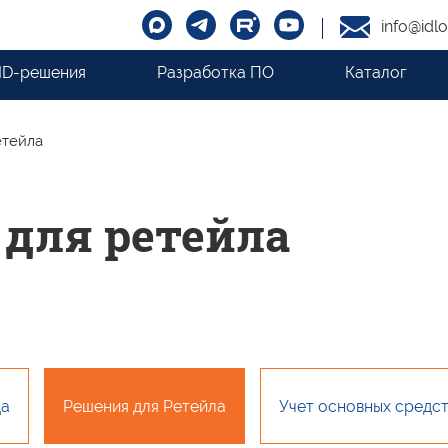
info@idlo
ID-решения
Разработка ПО
Каталог
етейла
 для ретейла
да
Решения для Ретейла
Учет основных средс