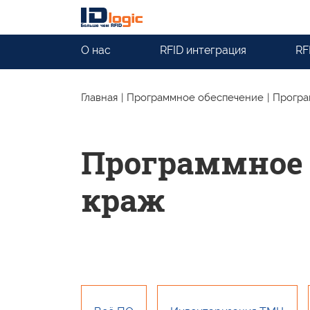
О нас
RFID интеграция
RF
Главная
|
Программное обеспечение
|
Програ
Программное 
краж