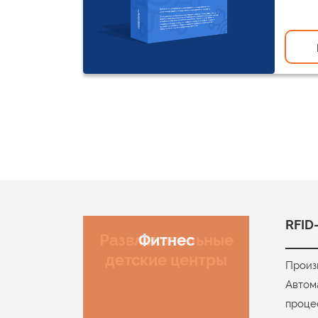
RFID
Развлекательные
Фитнес
детские центры
Произ
Автом
проце