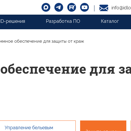
info@idlo
ID-решения
Разработка ПО
Каталог
ммное обеспечение для защиты от краж
обеспечение для з
Управление бельевым