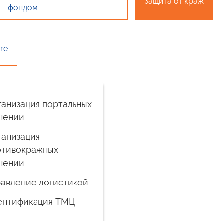
Защита от краж
фондом
re
ганизация портальных
шений
ганизация
отивокражных
шений
равление логистикой
ентификация ТМЦ