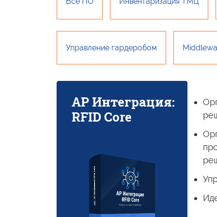
Всё ПО
Инвентаризация ТМЦ
Управление гардеробом
Middlewa
АР Интеграция:
Ор
RFID Core
ре
Ор
пр
ре
Уп
Ид