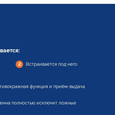
вается:
2
Встраивается
под него
тивокражная функция и приём-выдача
енна полностью исключит ложные