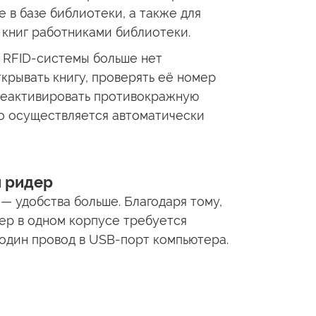
ге
в базе
библиотеки,
а также
для
книг работниками библиотеки.
м
RFID-системы
больше нет
крывать книгу, проверять
её номер
деактивировать
противокражную
о осуществляется автоматически
и ридер
— удобства больше. Благодаря тому,
ер
в одном
корпусе требуется
 один провод
в USB-порт
компьютера.