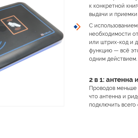
к конкретной
кни
выдачи
и приемки
С использование
необходимости от
или штрих-код
и 
функцию — всё эт
одним действием.
2 в 1: антенна
Проводов меньше 
что антенна
и рид
подключить всего