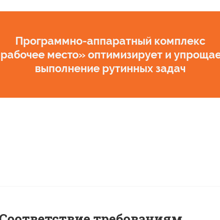
Программно-аппаратный комплекс
рабочее место»
оптимизирует
и упроща
выполнение рутинных задач
Соответствие требованиям