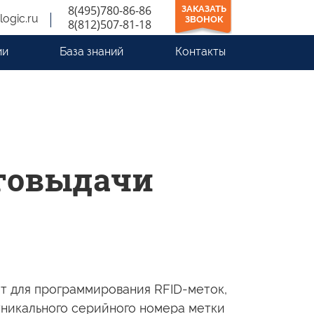
8(495)780-86-86
ЗАКАЗАТЬ
logic.ru
ЗВОНОК
8(812)507-81-18
ии
База знаний
Контакты
иговыдачи
ит для программирования
RFID-меток,
уникального серийного номера метки