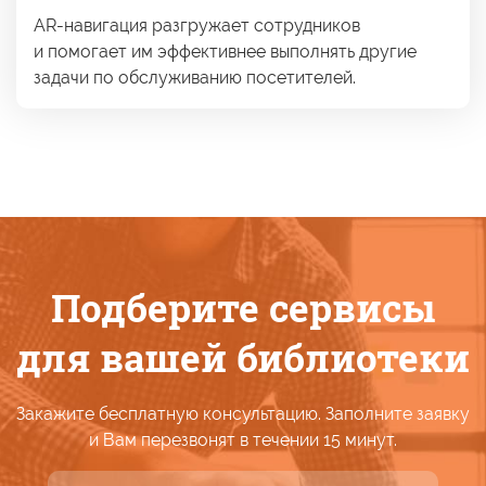
AR-навигация разгружает сотрудников
и помогает
им эффективнее
выполнять другие
задачи
по обслуживанию
посетителей.
Подберите сервисы
для вашей
библиотеки
Закажите бесплатную консультацию. Заполните заявку
и Вам
перезвонят
в течении
15 минут.