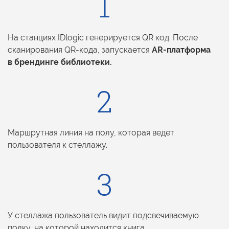
На станциях IDlogic генерируется
QR код.
После
сканирования
QR-кода,
запускается
AR-платформа
в брендинге
библиотеки.
Маршрутная линия
на полу,
которая ведет
пользователя
к стеллажу.
У стеллажа пользователь видит подсвечиваемую
полку,
на которой
находится книга.