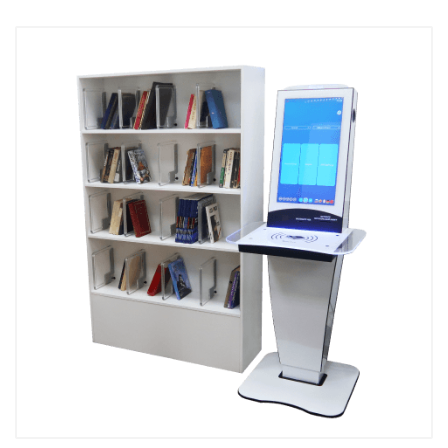
Цифровой Тейбл 
книговозврата
библиотеки
Терминалы самообслуживания
Библиотечная с
Профессиональн
Быстрая и точная инвентаризация
для библиотеки
Тележка библио
Читательский билет
Комплекс книго
Инвентаризация ТМЦ
BookFlow конве
сортировщик
LibraryCart Корз