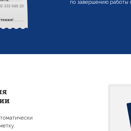
по завершению
работы
ия
ии
томатически
метку.