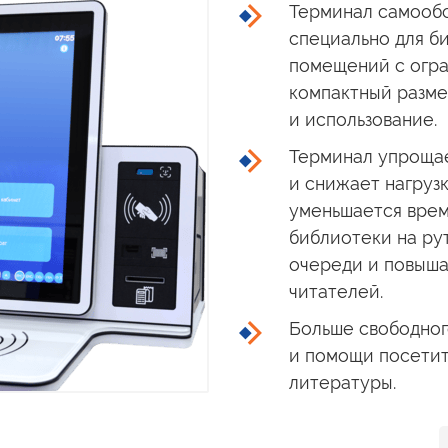
Терминал самообс
специально для б
помещений
с огр
компактный разм
и использование.
Терминал упроща
и снижает
нагруз
уменьшается врем
библиотеки
на ру
очереди
и повыша
читателей.
Больше свободног
и помощи
посетит
литературы.