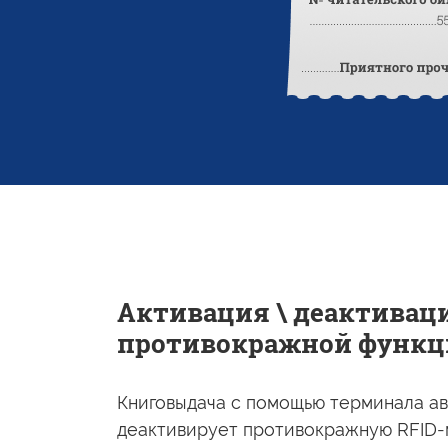
Активация \ деактивац
противокражной функц
Книговыдача
с помощью
терминала ав
деактивирует противокражную RFID-