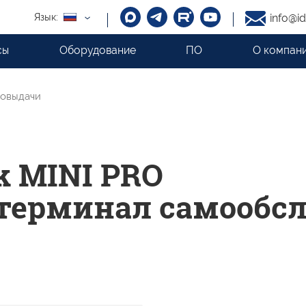
Язык:
info@id
сы
Оборудование
ПО
О компан
говыдачи
ok MINI PRO
терминал самообс