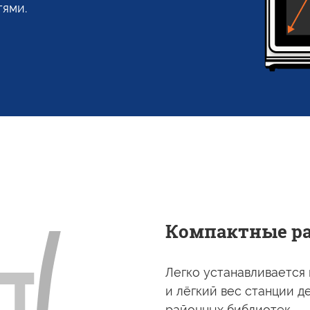
ями.
Компактные р
Легко устанавливается
и лёгкий
вес станции д
районных библиотек.