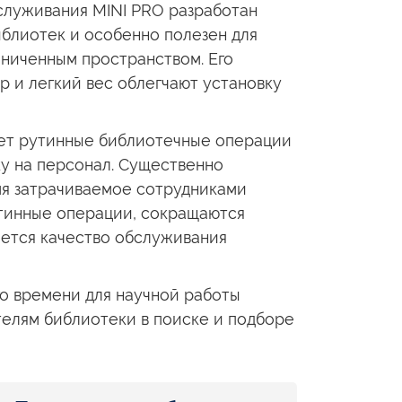
луживания MINI PRO разработан
иблиотек
и особенно
полезен для
аниченным
пространством. Его
ер
и легкий
вес облегчают установку
ет рутинные библиотечные операции
ку
на персонал.
Существенно
я затрачиваемое сотрудниками
тинные
операции, сокращаются
ется
качество обслуживания
о времени для научной работы
елям библиотеки
в поиске
и подборе