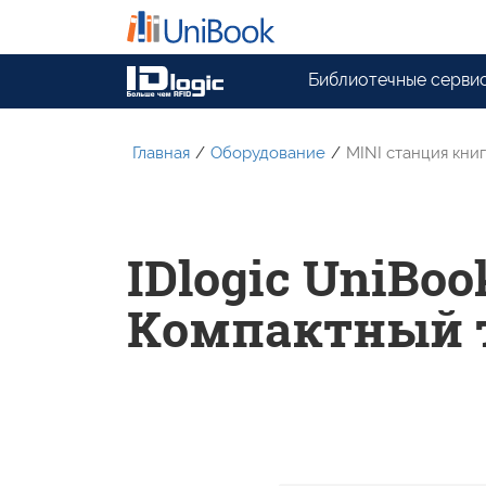
Библиотечные серви
Главная
/
Оборудование
/
MINI станция кни
IDlogic UniBo
Kомпактный 