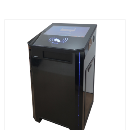
Цифровой Тейбл 
книговозврата
библиотеки
Терминалы самообслуживания
Библиотечная с
Профессиональн
Быстрая и точная инвентаризация
для библиотеки
Тележка библио
Читательский билет
Комплекс книго
Инвентаризация ТМЦ
BookFlow конве
сортировщик
LibraryCart Корз