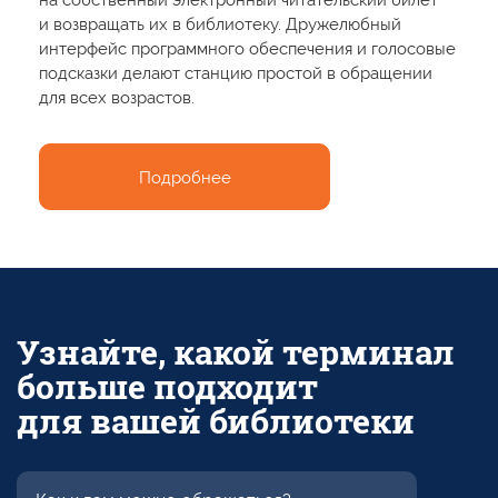
научной работе,
на собственный
а также
электронный читательский билет
помощи
в поиске
и подборе
билет
и возвращать
их в библиотеку.
Также читатель
литературы для читателей.
и возвращать
их в библиотеку.
Дружелюбный
может проверить состояние собственного формуляра
Подробнее
интерфейс программного обеспечения
и голосовые
и узнать
о задолженности
и сроках
возврата числящихся
подсказки делают станцию простой в обращении
за ним
изданий.
для всех возрастов.
Подробнее
Подробнее
Подробнее
Узнайте, какой терминал
больше подходит
для вашей библиотеки