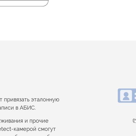
т привязать эталонную
аписи
в АБИС.
луживания
и прочие
tect-камерой смогут