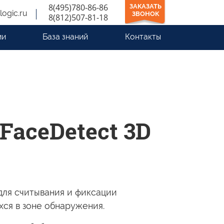
8(495)780-86-86
ЗАКАЗАТЬ
logic.ru
ЗВОНОК
8(812)507-81-18
ии
База знаний
Контакты
FaceDetect 3D
для считывания
и фиксации
ихся
в зоне
обнаружения.