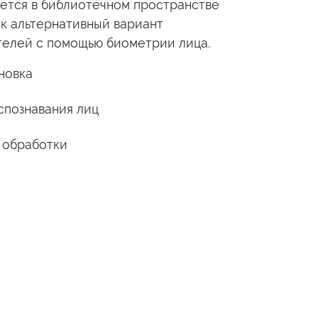
уется
в библиотечном
пространстве
ак альтернативный вариант
телей
с помощью
биометрии лица.
новка
спознавания лиц
 обработки