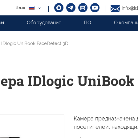
Язык:
info@id
сы
Оборудование
ПО
О компан
IDlogic UniBook FaceDetect 3D
ра IDlogic UniBook 
Камера предназначена 
посетителей, находящ