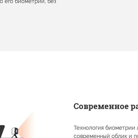
о его биометрии,
без
Современное р
Технология биометрии 
современный облик
и п