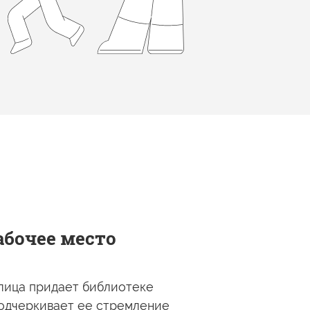
абочее место
лица придает библиотеке
одчеркивает
ее стремление