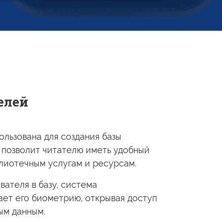
елей
льзована для создания базы
 позволит читателю иметь удобный
блиотечным
услугам
и ресурсам.
ователя
в базу,
система
ает его биометрию, открывая доступ
ым
данным.