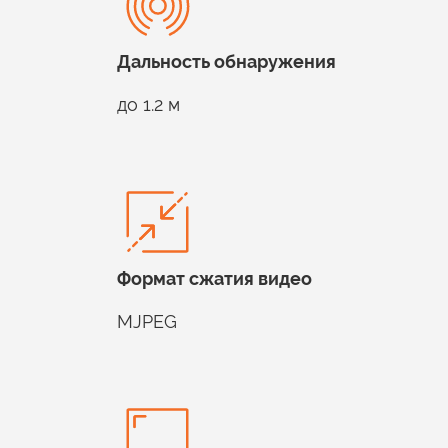
Дальность
обнаружения
до 1.2 м
Формат сжатия
видео
MJPEG