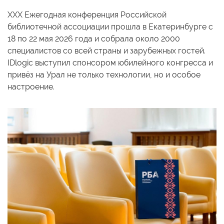
Цифровой Тейбл 
книговозврата
библиотеки
XXX Ежегодная конференция Российской
Терминалы самообслуживания
библиотечной ассоциации прошла в Екатеринбурге с
Библиотечная с
Профессиональн
18 по 22 мая 2026 года и собрала около 2000
Быстрая и точная инвентаризация
для библиотеки
специалистов со всей страны и зарубежных гостей.
Тележка библио
IDlogic выступил спонсором юбилейного конгресса и
Читательский билет
привёз на Урал не только технологии, но и особое
Комплекс книго
настроение.
Инвентаризация ТМЦ
BookFlow конве
сортировщик
LibraryCart Корз