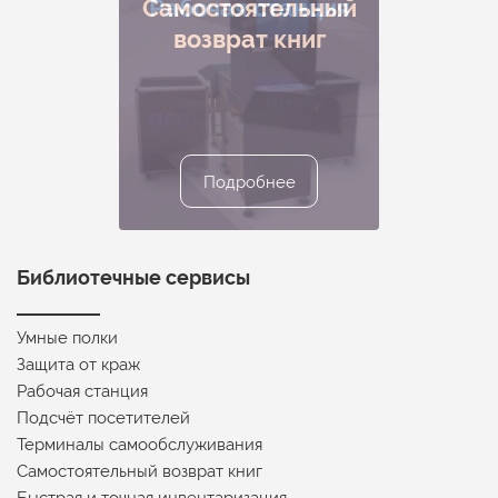
Подчёт посетителей
Самостоятельный
Быстрая и точная
Рабочая станция
Умные полки
инвентаризация
возврат книг
Подробнее
Подробнее
Подробнее
Подробнее
Подробнее
Библиотечные сервисы
Умные полки
Защита от краж
Рабочая станция
Подсчёт посетителей
Терминалы самообслуживания
Самостоятельный возврат книг