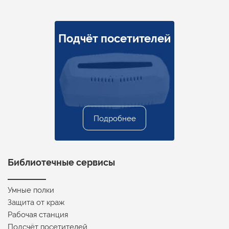
Подчёт посетителей
Самостоятельный
Быстрая и точная
Рабочая станция
Умные полки
инвентаризация
возврат книг
Подробнее
Подробнее
Подробнее
Подробнее
Подробнее
Библиотечные сервисы
Умные полки
Защита от краж
Рабочая станция
Подсчёт посетителей