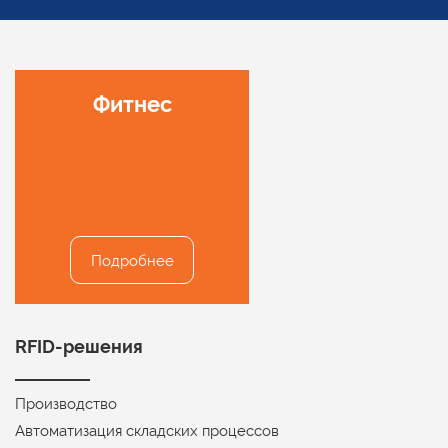
Развлекательные
Фитнес
детские центры
Подробнее
Подробнее
RFID-решения
Производство
Автоматизация складских процессов