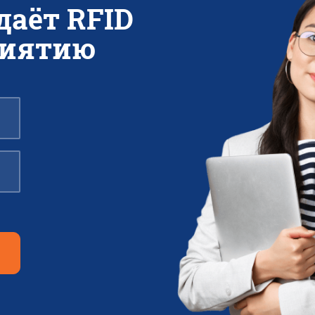
даёт RFID
риятию