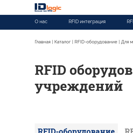
О нас
RFID интеграция
RF
Главная
|
Каталог
|
RFID-оборудование
|
Для 
RFID оборудо
учреждений
RFID-оборудование
R