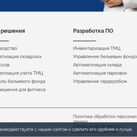
-решения
Разработка ПО
водство
Инвентаризация ТМЦ
атизация складских
Управление бельевым фонд
ссов
Автоматизация склада
атизация учёта ТМЦ
Автоматизация парковок
оль бельевого фонда
Управление гардеробом
решения для фитнеса
Политика обработки персонал
данных
Согласие на обработку
взаимодействуете
с нашим
сайтом
и сделать
его удобнее
и лучше.
персональных данных