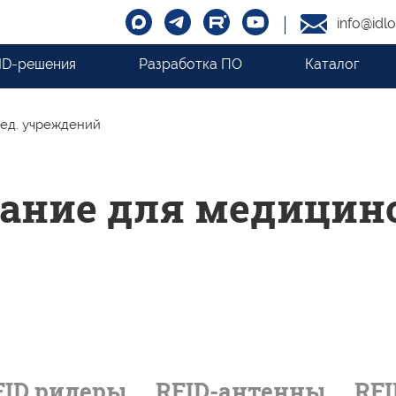
info@idlo
ID-решения
Разработка ПО
Каталог
мед. учреждений
вание для медицин
FID ридеры
RFID-антенны
RF