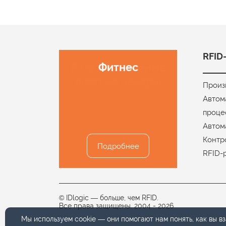
RFID
Развлекательные
Фитнес
детские центры
Произ
Автом
проце
Автом
Контр
Подробнее
Подробнее
RFID-
© IDlogic — больше, чем RFID.
Все права защищены. 2004 -
2026
Мы используем
cookie
— они помогают нам понять, как вы 