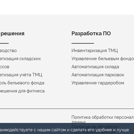
-решения
Разработка ПО
водство
Инвентаризация ТМЦ
атизация складских
Управление бельевым фонд
ссов
Автоматизация склада
атизация учёта ТМЦ
Автоматизация парковок
оль бельевого фонда
Управление гардеробом
решения для фитнеса
Политика обработки персонал
данных
Согласие на обработку
взаимодействуете
с нашим
сайтом
и сделать
его удобнее
и лучше.
персональных данных