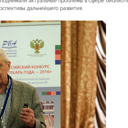
 поднимали актуальные проблемы
в сфере
библиоте
рспективы
дальнейшего развития.