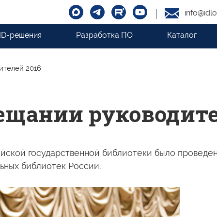
info@idlo
ID-решения
Разработка ПО
Каталог
ителей 2016
вещании руководите
сийской государственной библиотеки было провед
ьных библиотек России.