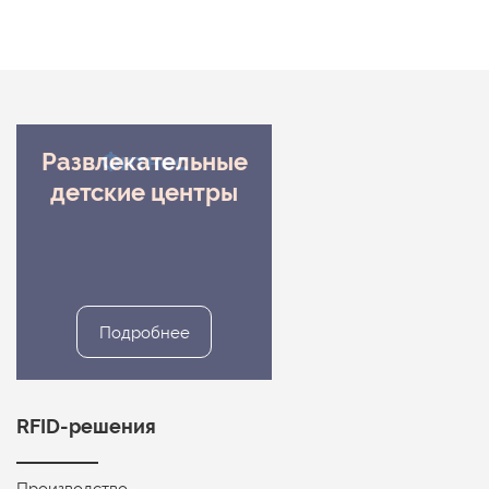
Развлекательные
Фитнес
детские центры
Подробнее
Подробнее
RFID-решения