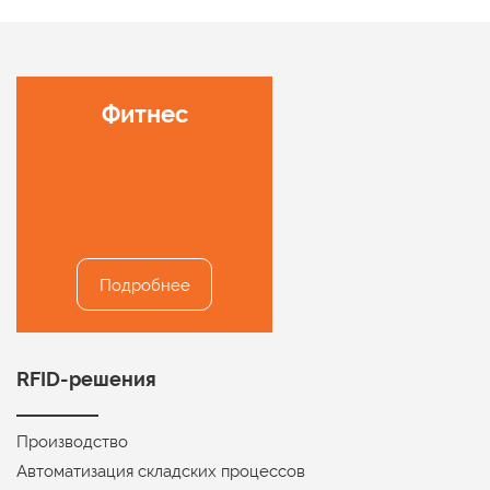
Развлекательные
Фитнес
детские центры
Подробнее
Подробнее
RFID-решения
Производство
Автоматизация складских процессов